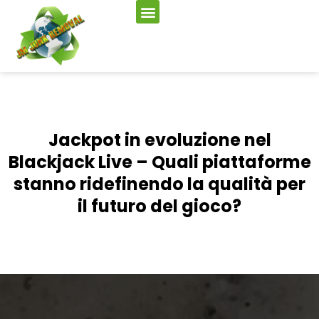
Jackpot in evoluzione nel
Blackjack Live – Quali piattaforme
stanno ridefinendo la qualità per
il futuro del gioco?